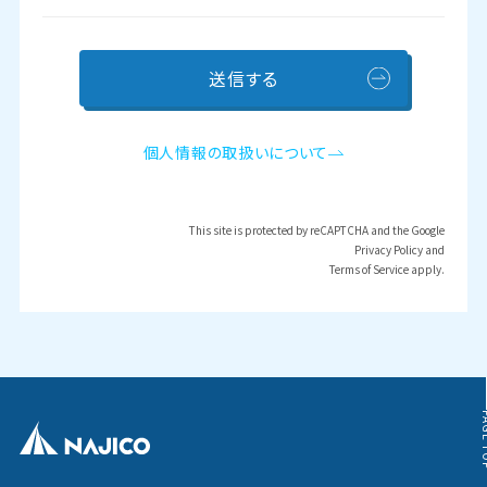
個人情報の取扱いについて
This site is protected by reCAPTCHA and the Google
Privacy Policy
and
Terms of Service
apply.
PAG