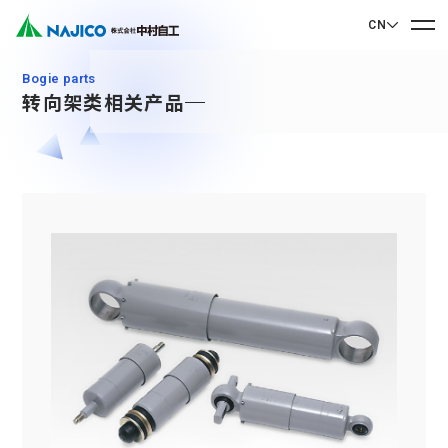
CN
EN English
bogie parts
转向架类相关产品
JP 日本語
首页
CN 中文
关于我们
关于我们
业务介绍
社长致辞
业务介绍
公司概况
可持续发展
企业理念
Mobility Solutions业务
可持续发展
发展历程
转向架类相关产品
联系我们
基地・集团公司
CSR
柴油机车类相关产品
90周年纪念歌曲“向着光辉的未来”
联系我们
SDGs
驾驶室・车厢类相关产品