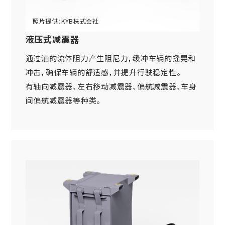
网站导航
关于铁路车辆零件方面
车体・总装类相关产品
(Mobility Solutions业务)
资料下载
设备相关机器和装置
液压式减震器
关于万向联轴器 / 安全联轴器 / 热交换器
关于个人信息的管理
其他
(Industrial Machinery业务)
通过油的流体阻力产生阻尼力，缓冲车辆的摇晃和
DPU
EN
JP
CN
冲击，确保车辆的舒适感，并提升行驶稳定性。
有轴向减震器、左右移动减震器、偏航减震器、车身
Industrial Machinery业务
间偏航减震器等种类。
万向联轴器
事例/产品介绍
售后服务方面的措施
新的措施
热交换器
事例/产品介绍
售后服务方面的措施