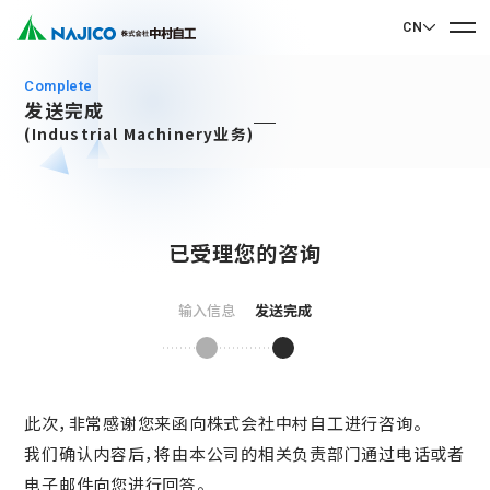
CN
EN English
complete
发送完成
JP 日本語
首页
CN 中文
(Industrial Machinery业务)
关于我们
已受理您的咨询
关于我们
业务介绍
社长致辞
输入信息
发送完成
业务介绍
公司概况
可持续发展
企业理念
Mobility Solutions业务
可持续发展
发展历程
转向架类相关产品
此次，非常感谢您来函向株式会社中村自工进行咨询。
联系我们
基地・集团公司
CSR
柴油机车类相关产品
我们确认内容后，将由本公司的相关负责部门通过电话或者
90周年纪念歌曲“向着光辉的未来”
联系我们
SDGs
电子邮件向您进行回答。
驾驶室・车厢类相关产品