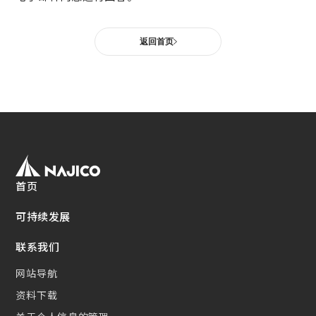
网站导航
关于铁路车辆零件方面
车体・总装类相关产品
(Mobility Solutions业务)
资料下载
返回首页
设备相关机器和装置
关于万向联轴器 / 安全联轴器 / 热交换器
关于个人信息的管理
其他
(Industrial Machinery业务)
DPU
EN
JP
CN
Industrial Machinery业务
万向联轴器
事例/产品介绍
首页
售后服务方面的措施
可持续发展
新的措施
联系我们
热交换器
网站导航
事例/产品介绍
资料下载
售后服务方面的措施