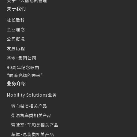
关于个人信息的管理
新的措施
关于我们
小型CS散热器(CSC)
社长致辞
企业理念
公司概况
发展历程
基地・集团公司
90周年纪念歌曲
“向着光辉的未来”
业务介绍
Mobility Solutions业务
转向架类相关产品
柴油机车类相关产品
驾驶室・车厢类相关产品
车体・总装类相关产品