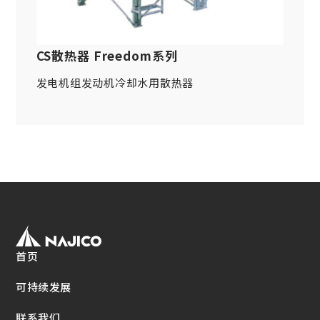
网站导航
关于铁路车辆零件方面
车体・总装类相关产品
(Mobility Solutions业务)
资料下载
设备相关机器和装置
CS散热器 Freedom系列
关于万向联轴器 / 安全联轴器 / 热交换器
关于个人信息的管理
其他
(Industrial Machinery业务)
发电机组发动机冷却水用散热器
DPU
EN
JP
CN
Industrial Machinery业务
万向联轴器
事例/产品介绍
售后服务方面的措施
新的措施
首页
热交换器
可持续发展
事例/产品介绍
售后服务方面的措施
联系我们