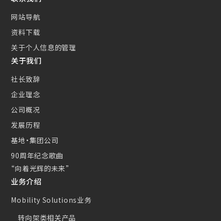
新的措施
网站导航
小型CS散热器(CSC)
资料下载
关于个人信息的管理
关于我们
社长致辞
企业理念
公司概况
发展历程
基地・集团公司
90周年纪念歌曲
“向着光辉的未来”
业务介绍
Mobility Solutions业务
转向架类相关产品