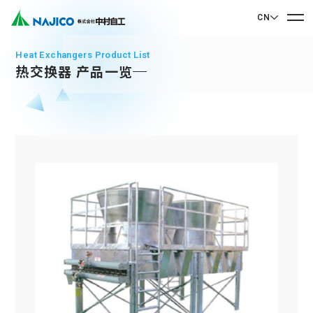
CN
EN English
Heat Exchangers Product List
热交换器 产品一览
JP 日本語
首页
CN 中文
关于我们
关于我们
业务介绍
社长致辞
业务介绍
公司概况
可持续发展
企业理念
Mobility Solutions业务
可持续发展
发展历程
转向架类相关产品
联系我们
基地・集团公司
CSR
柴油机车类相关产品
90周年纪念歌曲“向着光辉的未来”
联系我们
SDGs
驾驶室・车厢类相关产品