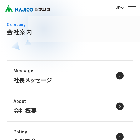
JP
EN English
company
会社案内
JP 日本語
ホーム
CN 中文
会社案内
Message
会社案内 TOP
社長メッセージ
事業紹介
社長メッセージ
事業紹介 TOP
会社概要
サステナビリティ
About
企業理念
モビリティソリューション事業
会社概要
サステナビリティ TOP
沿革
台車関連部品
お問い合わせ
拠点・グループ会社
CSR
ディーゼル車両用部品
Policy
90周年記念楽曲「そして輝ける未来へ」
お問い合わせ TOP
SDGs
運転室・客室設備関連部品