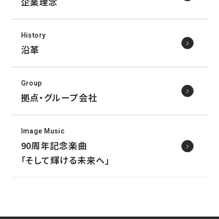
企業理念
ニュース
鉄道車両部品関連に関して
車体・艤装部品
(モビリティソリューション事業)
設備関連機器・装置
History
ユニバーサルジョイント／セーフティーフィット®／熱交換
採用情報
その他
器に関して
沿革
(インダストリアルマシナリ事業)
DPU
その他
サイトマップ
Group
インダストリアルマシナリ事業
新卒採用に関して
資料ダウンロード
拠点・グループ会社
キャリア採用に関して
ユニバーサルジョイント
個人情報の取扱いについて
事例/製品紹介
Image Music
EN
JP
CN
アフターサービスへの取り組み
90周年記念楽曲
「そして輝ける未来へ」
新たな取り組み
熱交換器
事例/製品紹介
アフターサービスへの取り組み