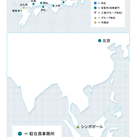
ニュース
鉄道車両部品関連に関して
車体・艤装部品
(モビリティソリューション事業)
設備関連機器・装置
ユニバーサルジョイント／セーフティーフィット®／熱交換
採用情報
その他
器に関して
(インダストリアルマシナリ事業)
DPU
その他
サイトマップ
インダストリアルマシナリ事業
新卒採用に関して
資料ダウンロード
キャリア採用に関して
ユニバーサルジョイント
個人情報の取扱いについて
事例/製品紹介
EN
JP
CN
アフターサービスへの取り組み
新たな取り組み
熱交換器
事例/製品紹介
アフターサービスへの取り組み