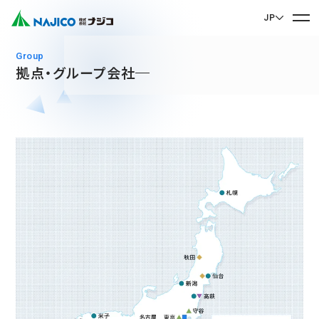
JP
EN English
group
拠点・グループ会社
JP 日本語
ホーム
CN 中文
会社案内
会社案内 TOP
事業紹介
社長メッセージ
事業紹介 TOP
会社概要
サステナビリティ
企業理念
モビリティソリューション事業
サステナビリティ TOP
沿革
台車関連部品
お問い合わせ
拠点・グループ会社
CSR
ディーゼル車両用部品
90周年記念楽曲「そして輝ける未来へ」
お問い合わせ TOP
SDGs
運転室・客室設備関連部品