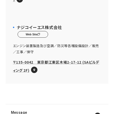
ナジコイーエス株式会社
Web Site
エンジン装置製造及び空調／防災等各種設備設計／販売
／工事／保守
〒135-0042 東京都江東区木場2-17-12 (SAビルデ
ィング 2F)
Message