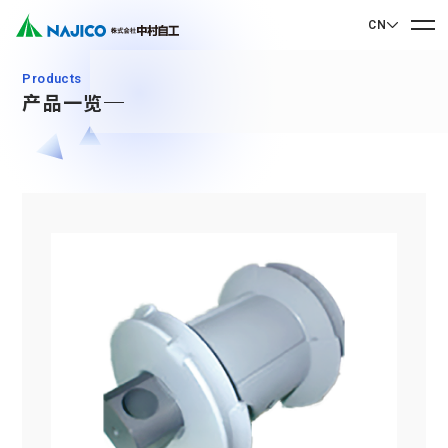
CN
EN English
Products
产品一览
JP 日本語
首页
CN 中文
关于我们
关于我们
业务介绍
社长致辞
业务介绍
公司概况
可持续发展
企业理念
Mobility Solutions业务
可持续发展
发展历程
转向架类相关产品
联系我们
基地・集团公司
CSR
柴油机车类相关产品
90周年纪念歌曲“向着光辉的未来”
联系我们
SDGs
驾驶室・车厢类相关产品