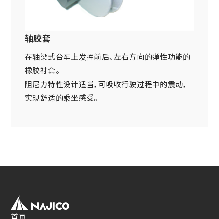
网站导航
关于铁路车辆零件方面
车体・总装类相关产品
(Mobility Solutions业务)
资料下载
设备相关机器和装置
轴胶套
关于万向联轴器 / 安全联轴器 / 热交换器
关于个人信息的管理
其他
(Industrial Machinery业务)
在轴梁式台车上发挥前后、左右方向的弹性功能的
DPU
EN
JP
CN
橡胶衬套。
阻尼力特性设计适当，可吸收行驶过程中的震动，
Industrial Machinery业务
实现舒适的乘坐感受。
万向联轴器
事例/产品介绍
售后服务方面的措施
新的措施
热交换器
事例/产品介绍
售后服务方面的措施
首页