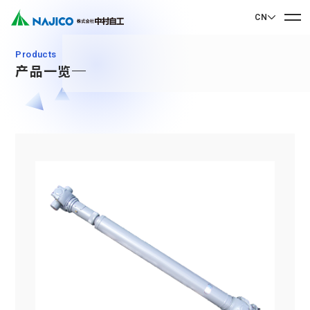
CN
EN English
Products
产品一览
JP 日本語
首页
CN 中文
关于我们
关于我们
业务介绍
社长致辞
业务介绍
公司概况
可持续发展
企业理念
Mobility Solutions业务
可持续发展
发展历程
转向架类相关产品
联系我们
基地・集团公司
CSR
柴油机车类相关产品
90周年纪念歌曲“向着光辉的未来”
联系我们
SDGs
驾驶室・车厢类相关产品