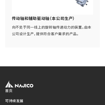
网站导航
关于铁路车辆零件方面
车体・总装类相关产品
(Mobility Solutions业务)
资料下载
设备相关机器和装置
传动轴和辅助驱动轴（本公司生产）
关于万向联轴器 / 安全联轴器 / 热交换器
关于个人信息的管理
其他
(Industrial Machinery业务)
向不处于同一线上的旋转轴传递动力的装置。由本
DPU
EN
JP
CN
公司设计生产，提供符合客户需求的产品。
Industrial Machinery业务
万向联轴器
事例/产品介绍
售后服务方面的措施
新的措施
热交换器
首页
事例/产品介绍
可持续发展
售后服务方面的措施