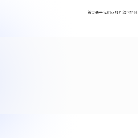
首页
关于我们
业务介绍
可持续
车辆零件方面
9
y Solutions业务
发展历程
 Solutions业务)
“
ial Machinery业务
基地・集团公司
轴器 / 安全联轴器 / 热交换器
al Machinery业务)