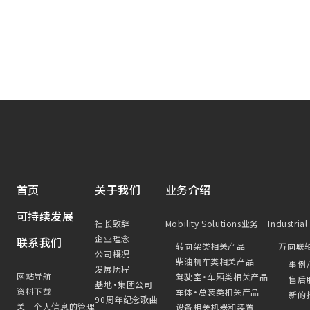
首页
关于我们
业务介绍
可持续发展
社长致辞
Mobility Solutions业务
Industria
企业理念
联系我们
转向架类相关产品
万向联
公司概况
柴油机车类相关产品
事例
发展历程
网站导航
驾驶室・车厢类相关产品
售后
基地・集团公司
资料下载
车体・总装类相关产品
新的
90周年纪念歌曲
关于个人信息的管理
设备相关机器和装置