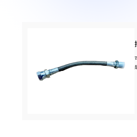
90周年纪念歌曲“向着光辉的未来”
联系我们
SDGs
驾驶室・车厢类相关产品
网站导航
关于铁路车辆零件方面
车体・总装类相关产品
(Mobility Solutions业务)
资料下载
设备相关机器和装置
关于万向联轴器 / 安全联轴器 / 热交换器
关于个人信息的管理
其他
(Industrial Machinery业务)
DPU
Industrial Machinery业务
万向联轴器
事例/产品介绍
售后服务方面的措施
新的措施
热交换器
事例/产品介绍