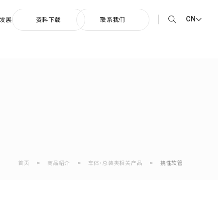
CN
发展
资料下载
联系我们
EN English
0周年纪念歌曲
JP 日本語
向着光辉的未来”
CN 中文
首页
>
商品紹介
>
车体・总装类相关产品
>
挠性软管