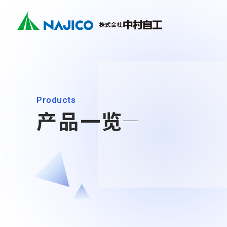
Company
Business
Sustainability
Contact
关于铁路
Search
社长致辞
Mobilit
CSR
首页
关于我们
业务介绍
可持续发展
联系我们
(Mobility
公司概况
Industr
SDGs
关于万向联
Products
关于我们
(Industri
企业理念
产品一览
关于我们
业务介绍
社长致辞
业务介绍
公司概况
可持续发展
企业理念
Mobility Solutions业务
可持续发展
发展历程
转向架类相关产品
联系我们
基地・集团公司
CSR
柴油机车类相关产品