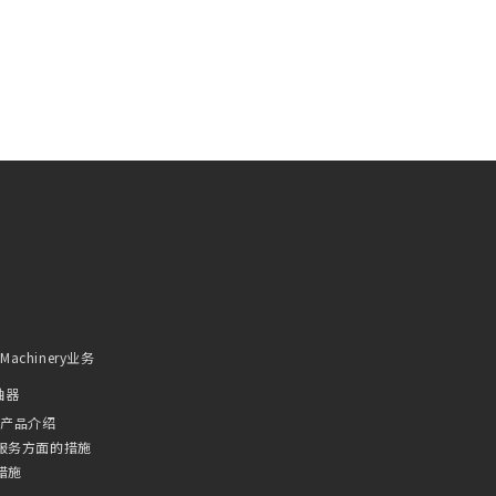
l Machinery业务
轴器
/产品介绍
服务方面的措施
措施