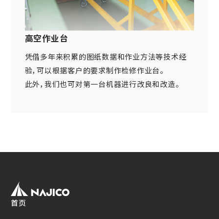
网站导航
关于铁路车辆零件方面
车体・总装类相关产品
(Mobility Solutions业务)
资料下载
设备相关机器和装置
高空作业台
关于万向联轴器 / 安全联轴器 / 热交换器
关于个人信息的管理
其他
(Industrial Machinery业务)
凭借多年来积累的图纸数据和作业方法等技术经
DPU
EN
JP
CN
验，可以根据客户的要求制作检修作业台。
此外，我们也可对第一台机器进行改良和改造。
Industrial Machinery业务
万向联轴器
事例/产品介绍
售后服务方面的措施
新的措施
热交换器
事例/产品介绍
首页
售后服务方面的措施