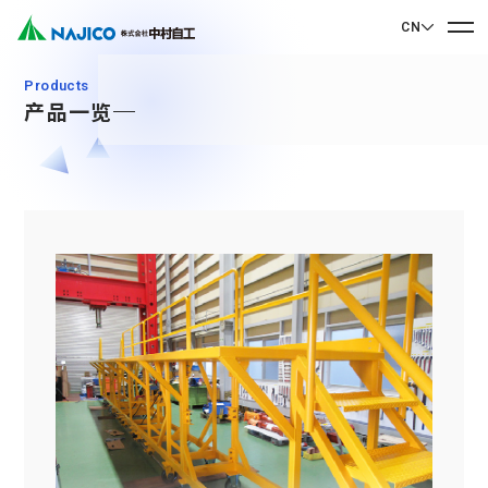
CN
EN English
Products
产品一览
JP 日本語
首页
CN 中文
关于我们
关于我们
业务介绍
社长致辞
业务介绍
公司概况
可持续发展
企业理念
Mobility Solutions业务
可持续发展
发展历程
转向架类相关产品
联系我们
基地・集团公司
CSR
柴油机车类相关产品
90周年纪念歌曲“向着光辉的未来”
联系我们
SDGs
驾驶室・车厢类相关产品