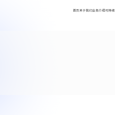
首页
关于我们
业务介绍
可持续
车辆零件方面
9
y Solutions业务
发展历程
 Solutions业务)
“
ial Machinery业务
基地・集团公司
轴器 / 安全联轴器 / 热交换器
al Machinery业务)