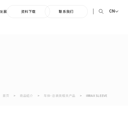
CN
发展
资料下载
联系我们
EN English
0周年纪念歌曲
JP 日本語
向着光辉的未来”
CN 中文
首页
>
商品紹介
>
车体・总装类相关产品
>
IRRAX SLEEVE