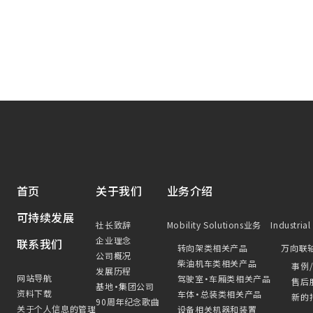
首页
关于我们
业务介绍
可持续发展
社长致辞
Mobility Solutions业务
Industria
企业理念
联系我们
转向架类相关产品
万向联
公司概况
柴油机车类相关产品
事例
发展历程
网站导航
驾驶室・车厢类相关产品
售后
基地・集团公司
资料下载
车体・总装类相关产品
新的
90周年纪念歌曲
关于个人信息的管理
设备相关机器和装置