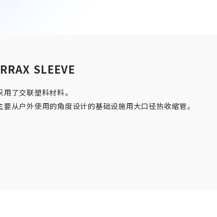
IRRAX SLEEVE
EN
JP
CN
采用了交联塑料材料。
主要从户外使用的角度设计的基础设施用大口径热收缩管。