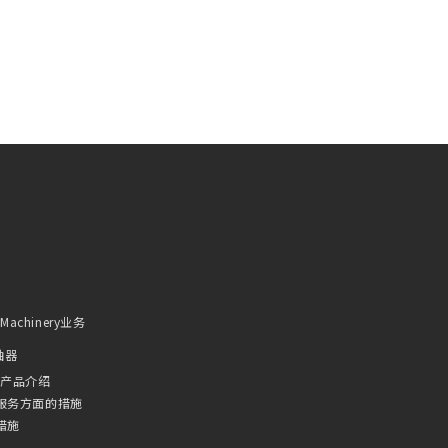
l Machinery业务
轴器
/产品介绍
服务方面的措施
措施