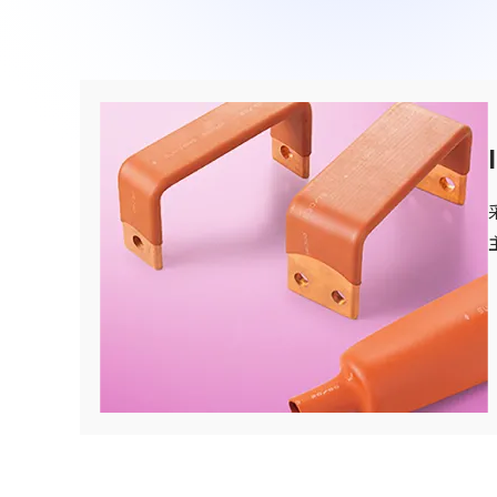
90周年纪念歌曲“向着光辉的未来”
联系我们
SDGs
驾驶室・车厢类相关产品
网站导航
关于铁路车辆零件方面
车体・总装类相关产品
(Mobility Solutions业务)
资料下载
设备相关机器和装置
关于万向联轴器 / 安全联轴器 / 热交换器
关于个人信息的管理
其他
(Industrial Machinery业务)
DPU
Industrial Machinery业务
万向联轴器
事例/产品介绍
售后服务方面的措施
新的措施
热交换器
事例/产品介绍