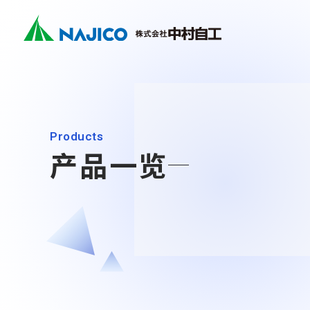
Company
Business
Sustainability
Contact
关于铁路
Search
社长致辞
Mobilit
CSR
首页
关于我们
业务介绍
可持续发展
联系我们
(Mobility
公司概况
Industr
SDGs
关于万向联
Products
关于我们
(Industri
企业理念
产品一览
关于我们
业务介绍
社长致辞
业务介绍
公司概况
可持续发展
企业理念
Mobility Solutions业务
可持续发展
发展历程
转向架类相关产品
联系我们
基地・集团公司
CSR
柴油机车类相关产品