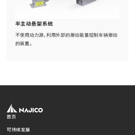
网站导航
关于铁路车辆零件方面
车体・总装类相关产品
(Mobility Solutions业务)
资料下载
设备相关机器和装置
半主动悬架系统
关于万向联轴器 / 安全联轴器 / 热交换器
关于个人信息的管理
其他
(Industrial Machinery业务)
不使用动力源，利用外部的振动能量控制车辆振动
DPU
EN
JP
CN
的装置。
Industrial Machinery业务
万向联轴器
事例/产品介绍
售后服务方面的措施
新的措施
热交换器
首页
事例/产品介绍
可持续发展
售后服务方面的措施