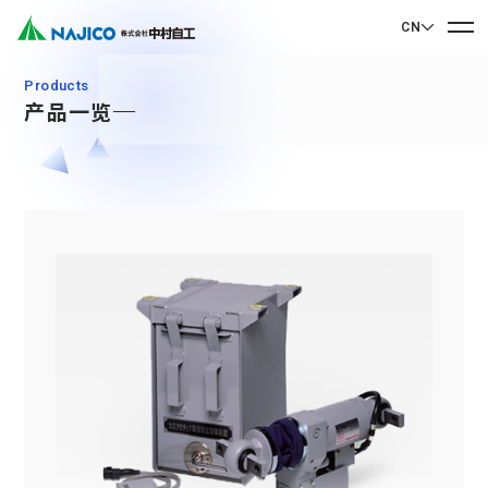
CN
EN English
Products
产品一览
JP 日本語
首页
CN 中文
关于我们
关于我们
业务介绍
社长致辞
业务介绍
公司概况
可持续发展
企业理念
Mobility Solutions业务
可持续发展
发展历程
转向架类相关产品
联系我们
基地・集团公司
CSR
柴油机车类相关产品
90周年纪念歌曲“向着光辉的未来”
联系我们
SDGs
驾驶室・车厢类相关产品