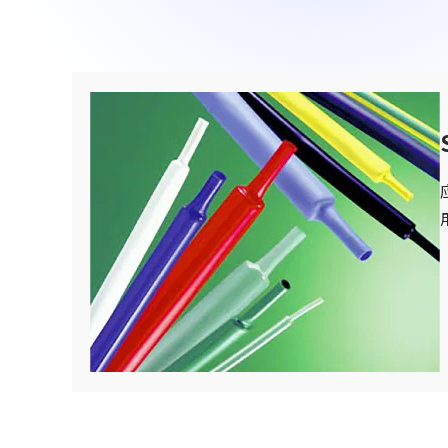
90周年纪念歌曲“向着光辉的未来”
联系我们
SDGs
驾驶室・车厢类相关产品
网站导航
关于铁路车辆零件方面
车体・总装类相关产品
(Mobility Solutions业务)
资料下载
设备相关机器和装置
关于万向联轴器 / 安全联轴器 / 热交换器
关于个人信息的管理
其他
(Industrial Machinery业务)
DPU
Industrial Machinery业务
万向联轴器
事例/产品介绍
售后服务方面的措施
新的措施
热交换器
事例/产品介绍