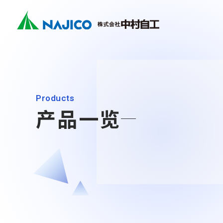
Company
Business
Sustainability
Contact
关于铁路
Search
社长致辞
Mobilit
CSR
首页
关于我们
业务介绍
可持续发展
联系我们
(Mobility
公司概况
Industr
SDGs
关于万向联
Products
关于我们
(Industri
企业理念
产品一览
关于我们
业务介绍
社长致辞
业务介绍
公司概况
可持续发展
企业理念
Mobility Solutions业务
可持续发展
发展历程
转向架类相关产品
联系我们
基地・集团公司
CSR
柴油机车类相关产品