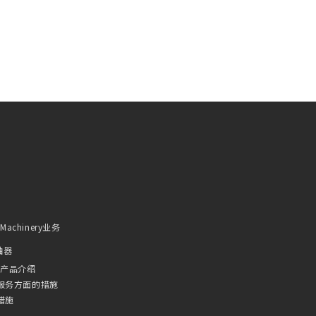
l Machinery业务
轴器
/产品介绍
服务方面的措施
措施