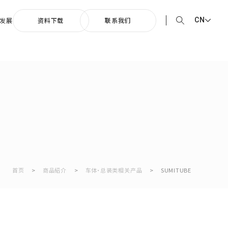
CN
发展
资料下载
联系我们
EN English
0周年纪念歌曲
JP 日本語
向着光辉的未来”
CN 中文
首页
>
商品紹介
>
车体・总装类相关产品
>
SUMITUBE