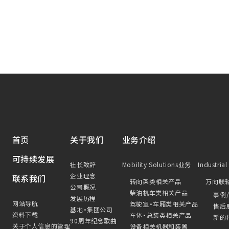
首页
关于我们
业务介绍
可持续发展
社长致辞
Mobility Solutions业务
Industria
企业理念
联系我们
转向架类相关产品
万向联
公司概况
柴油机车类相关产品
事例
发展历程
网站导航
驾驶室・车厢类相关产品
售后
基地・集团公司
资料下载
车体・总装类相关产品
新的
90周年纪念歌曲
关于个人信息的管理
设备相关机器和装置