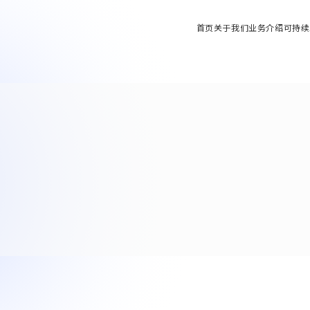
首页
关于我们
业务介绍
可持续
车辆零件方面
9
y Solutions业务
发展历程
 Solutions业务)
“
ial Machinery业务
基地・集团公司
轴器 / 安全联轴器 / 热交换器
al Machinery业务)