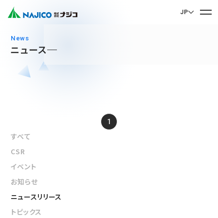
JP
EN English
news
ニュース
JP 日本語
ホーム
CN 中文
会社案内
会社案内 TOP
1
事業紹介
社長メッセージ
すべて
事業紹介 TOP
会社概要
CSR
サステナビリティ
企業理念
モビリティソリューション事業
イベント
サステナビリティ TOP
沿革
お知らせ
台車関連部品
お問い合わせ
ニュースリリース
拠点・グループ会社
CSR
ディーゼル車両用部品
トピックス
90周年記念楽曲「そして輝ける未来へ」
お問い合わせ TOP
SDGs
運転室・客室設備関連部品