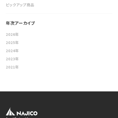
ニュース
ピックアップ商品
鉄道車両部品関連に関して
車体・艤装部品
(モビリティソリューション事業)
設備関連機器・装置
ユニバーサルジョイント／セーフティーフィット®／熱交換
採用情報
年次アーカイブ
その他
器に関して
(インダストリアルマシナリ事業)
2026年
DPU
その他
サイトマップ
2025年
インダストリアルマシナリ事業
新卒採用に関して
資料ダウンロード
2024年
キャリア採用に関して
ユニバーサルジョイント
個人情報の取扱いについて
2023年
2021年
事例/製品紹介
EN
JP
CN
アフターサービスへの取り組み
新たな取り組み
熱交換器
事例/製品紹介
アフターサービスへの取り組み