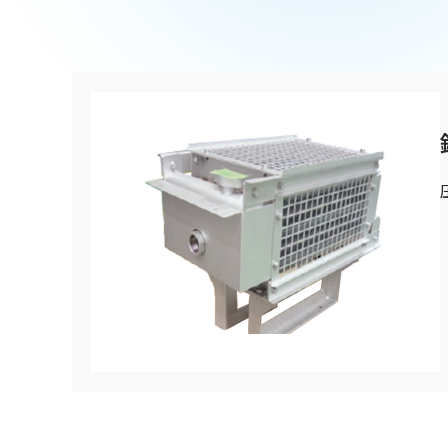
90周年記念楽曲「そして輝ける未来へ」
お問い合わせ TOP
SDGs
運転室・客室設備関連部品
ニュース
鉄道車両部品関連に関して
車体・艤装部品
(モビリティソリューション事業)
設備関連機器・装置
ユニバーサルジョイント／セーフティーフィット®／熱交
採用情報
その他
(インダストリアルマシナリ事業)
DPU
その他
サイトマップ
新卒採用に関して
インダストリアルマシナリ事業
資料ダウンロード
キャリア採用に関して
ユニバーサルジョイント
個人情報の取扱いについて
事例/製品紹介
アフターサービスへの取り組み
新たな取り組み
熱交換器
事例/製品紹介