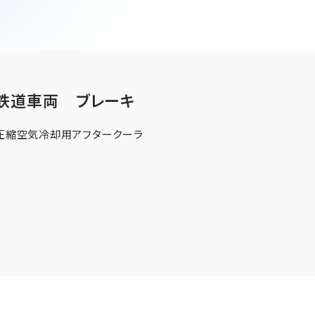
換器に関して
鉄道車両 ブレーキ
圧縮空気冷却用アフタークーラ
EN
JP
CN