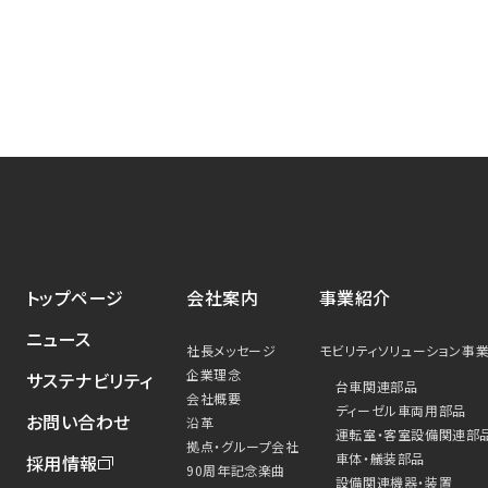
トップページ
会社案内
事業紹介
ニュース
社長メッセージ
モビリティソリューション事
企業理念
サステナビリティ
台車関連部品
会社概要
ディーゼル車両用部品
お問い合わせ
沿革
運転室・客室設備関連部
拠点・グループ会社
車体・艤装部品
採用情報
90周年記念楽曲
設備関連機器・装置