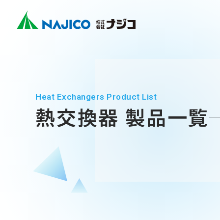
Company
Business
Sustainability
Contact
鉄道車両
Search
社長メッ
モビリテ
CSR
ホーム
会社案内
事業紹介
サステナビリティ
お問い合わせ
(モビリティ
会社概要
インダス
SDGs
ユニバー
Heat Exchangers Product List
会社案内
(インダスト
企業理念
熱交換器 製品一覧
その他
会社案内 TOP
事業紹介
新卒採用
社長メッセージ
事業紹介 TOP
会社概要
キャリア
サステナビリティ
企業理念
モビリティソリューション事業
サステナビリティ TOP
沿革
台車関連部品
お問い合わせ
拠点・グループ会社
CSR
ディーゼル車両用部品