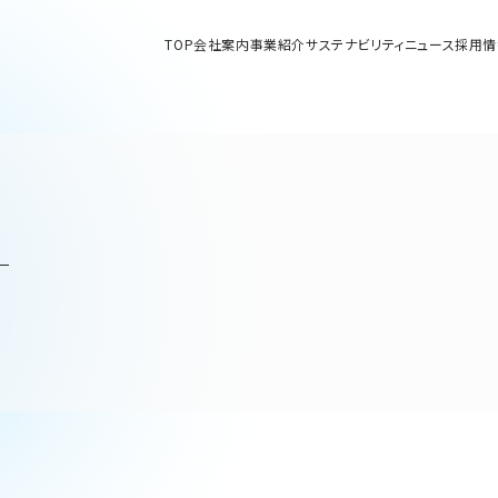
TOP
会社案内
事業紹介
サステナビリティ
ニュース
採用情
部品関連に関して
9
セージ
ィソリューション事業
沿革
ソリューション事業)
「
トリアルマシナリ事業
拠点・グループ会社
サルジョイント／セーフティーフィット®／熱交換器に関して
リアルマシナリ事業)
に関して
採用に関して