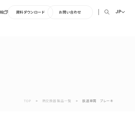
JP
報
資料ダウンロード
お問い合わせ
EN English
0周年記念楽曲
JP 日本語
そして輝ける未来へ」
CN 中文
TOP
>
熱交換器 製品一覧
>
鉄道車両 ブレーキ