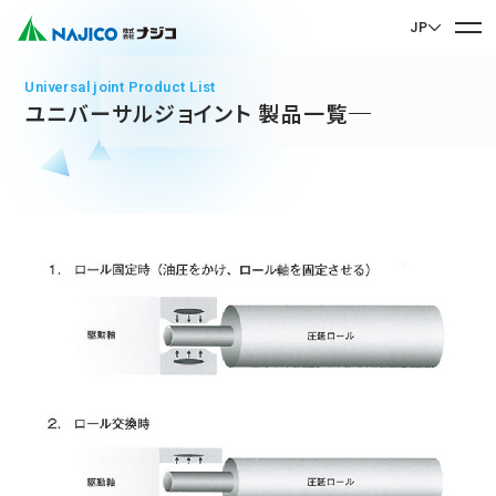
JP
EN English
Universal joint Product List
ユニバーサルジョイント 製品一覧
JP 日本語
ホーム
CN 中文
会社案内
会社案内 TOP
事業紹介
社長メッセージ
事業紹介 TOP
会社概要
サステナビリティ
企業理念
モビリティソリューション事業
サステナビリティ TOP
沿革
台車関連部品
お問い合わせ
拠点・グループ会社
CSR
ディーゼル車両用部品
90周年記念楽曲「そして輝ける未来へ」
お問い合わせ TOP
SDGs
運転室・客室設備関連部品