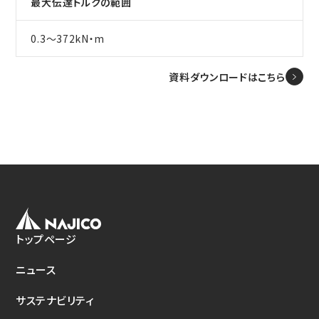
最大伝達トルクの範囲
新たな取り組み
0.3～372kN・m
CSクーラコンパクト(CSC)
資料ダウンロードはこちら
トップページ
ニュース
サステナビリティ