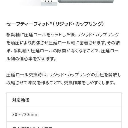
ニュース
鉄道車両部品関連に関して
車体・艤装部品
(モビリティソリューション事業)
設備関連機器・装置
ユニバーサルジョイント／セーフティーフィット®／熱交換
セーフティーフィット®（リジッド・カップリング）
採用情報
その他
器に関して
駆動軸に圧延ロールをセットした後、リジッド・カップリング
(インダストリアルマシナリ事業)
DPU
を油圧により膨張させ圧延ロール軸に密着させます。その結
その他
サイトマップ
果、駆動軸と圧延ロールの隙間がなくなることで、圧延ロー
インダストリアルマシナリ事業
新卒採用に関して
資料ダウンロード
ル側の偏心率を抑えます。
キャリア採用に関して
ユニバーサルジョイント
個人情報の取扱いについて
事例/製品紹介
圧延ロール交換時は、リジッド・カップリングの油圧を開放し
EN
JP
CN
収縮させて隙間を作ることで、交換作業をしやすくします。
アフターサービスへの取り組み
新たな取り組み
対応軸径
熱交換器
30～720mm
事例/製品紹介
アフターサービスへの取り組み