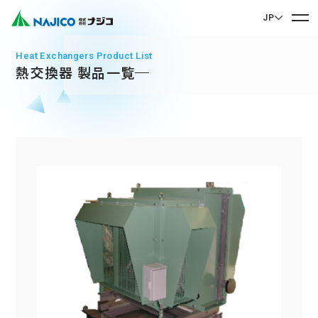
JP
EN English
Heat Exchangers Product List
熱交換器 製品一覧
JP 日本語
ホーム
CN 中文
会社案内
会社案内 TOP
事業紹介
社長メッセージ
事業紹介 TOP
会社概要
サステナビリティ
企業理念
モビリティソリューション事業
サステナビリティ TOP
沿革
台車関連部品
お問い合わせ
拠点・グループ会社
CSR
ディーゼル車両用部品
90周年記念楽曲「そして輝ける未来へ」
お問い合わせ TOP
SDGs
運転室・客室設備関連部品