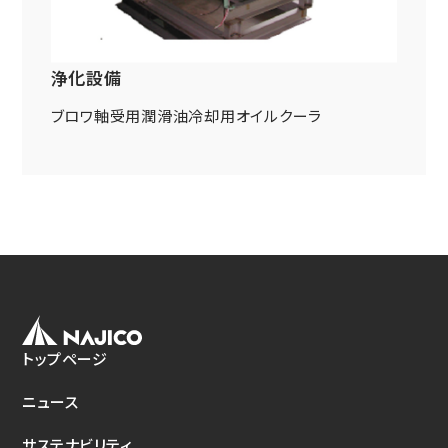
ニュース
鉄道車両部品関連に関して
車体・艤装部品
(モビリティソリューション事業)
設備関連機器・装置
浄化設備
ユニバーサルジョイント／セーフティーフィット®／熱交換
採用情報
その他
器に関して
ブロワ軸受用潤滑油冷却用オイルクーラ
(インダストリアルマシナリ事業)
DPU
その他
サイトマップ
インダストリアルマシナリ事業
新卒採用に関して
資料ダウンロード
キャリア採用に関して
ユニバーサルジョイント
個人情報の取扱いについて
事例/製品紹介
EN
JP
CN
アフターサービスへの取り組み
新たな取り組み
トップページ
熱交換器
ニュース
事例/製品紹介
アフターサービスへの取り組み
サステナビリティ