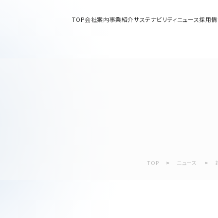
TOP
会社案内
事業紹介
サステナビリティ
ニュース
採用情
部品関連に関して
9
セージ
ィソリューション事業
沿革
ソリューション事業)
「
トリアルマシナリ事業
拠点・グループ会社
サルジョイント／セーフティーフィット®／熱交換器に関して
リアルマシナリ事業)
に関して
採用に関して
TOP
>
ニュース
>