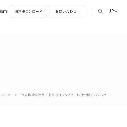
JP
報
資料ダウンロード
お問い合わせ
EN English
0周年記念楽曲
JP 日本語
そして輝ける未来へ」
CN 中文
お知らせ
>
代表取締役社長 中村弘樹インタビュー映像公開のお知らせ