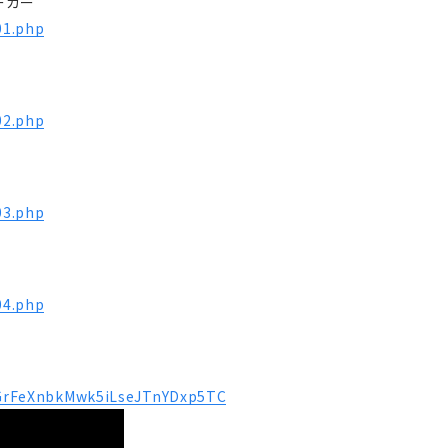
ーカー
01.php
02.php
03.php
04.php
emGrFeXnbkMwk5iLseJTnYDxp5TC