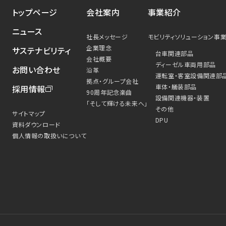
トップページ
会社案内
事業紹介
ニュース
社長メッセージ
モビリティソリューション事
企業理念
サステナビリティ
台車関連部品
会社概要
ディーゼル車両用部品
お問い合わせ
沿革
運転室・客室設備関連部
拠点・グループ会社
車体・艤装部品
採用情報
90周年記念楽曲
設備関連機器・装置
「そして輝ける未来へ」
その他
サイトマップ
DPU
資料ダウンロード
個人情報の取扱いについて