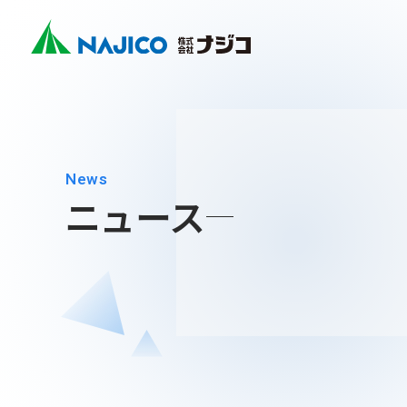
Company
Business
Sustainability
Contact
鉄道車両
Search
社長メッ
モビリテ
CSR
ホーム
会社案内
事業紹介
サステナビリティ
お問い合わせ
(モビリティ
会社概要
インダス
SDGs
ユニバー
news
会社案内
(インダスト
企業理念
ニュース
その他
会社案内 TOP
事業紹介
新卒採用
社長メッセージ
事業紹介 TOP
会社概要
キャリア
サステナビリティ
企業理念
モビリティソリューション事業
サステナビリティ TOP
沿革
台車関連部品
お問い合わせ
拠点・グループ会社
CSR
ディーゼル車両用部品