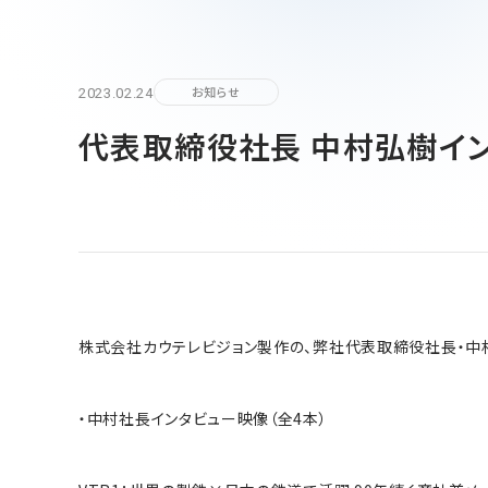
90周年記念楽曲「そして輝ける未来へ」
お問い合わせ TOP
SDGs
運転室・客室設備関連部品
ニュース
鉄道車両部品関連に関して
車体・艤装部品
(モビリティソリューション事業)
設備関連機器・装置
2023.02.24
お知らせ
ユニバーサルジョイント／セーフティーフィット®／熱交
採用情報
その他
(インダストリアルマシナリ事業)
代表取締役社長 中村弘樹イ
DPU
その他
サイトマップ
新卒採用に関して
インダストリアルマシナリ事業
資料ダウンロード
キャリア採用に関して
ユニバーサルジョイント
個人情報の取扱いについて
事例/製品紹介
アフターサービスへの取り組み
株式会社カウテレビジョン製作の、弊社代表取締役社長・中
新たな取り組み
熱交換器
・中村社長インタビュー映像（全4本）
事例/製品紹介