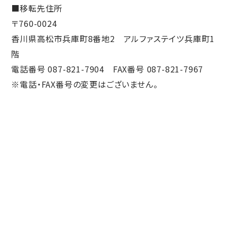
ニュース
■移転先住所
鉄道車両部品関連に関して
車体・艤装部品
〒760-0024
(モビリティソリューション事業)
設備関連機器・装置
香川県高松市兵庫町8番地2 アルファステイツ兵庫町1
ユニバーサルジョイント／セーフティーフィット®／熱交換
採用情報
その他
器に関して
階
(インダストリアルマシナリ事業)
DPU
電話番号 087-821-7904 FAX番号 087-821-7967
その他
サイトマップ
※電話・FAX番号の変更はございません。
インダストリアルマシナリ事業
新卒採用に関して
資料ダウンロード
キャリア採用に関して
ユニバーサルジョイント
個人情報の取扱いについて
事例/製品紹介
EN
JP
CN
アフターサービスへの取り組み
新たな取り組み
熱交換器
事例/製品紹介
アフターサービスへの取り組み