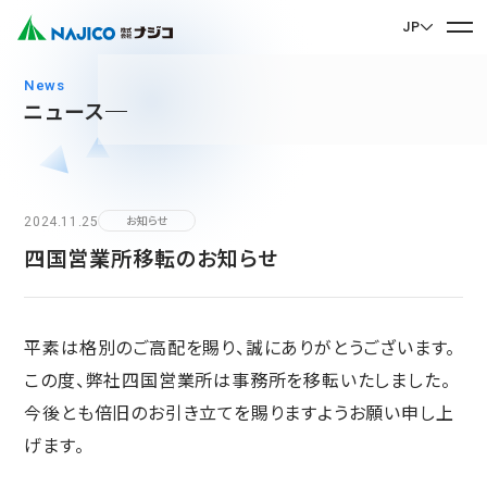
JP
EN English
news
ニュース
JP 日本語
ホーム
CN 中文
会社案内
2024.11.25
お知らせ
四国営業所移転のお知らせ
会社案内 TOP
事業紹介
社長メッセージ
事業紹介 TOP
会社概要
平素は格別のご高配を賜り、誠にありがとうございます。
サステナビリティ
企業理念
モビリティソリューション事業
この度、弊社四国営業所は事務所を移転いたしました。
サステナビリティ TOP
沿革
台車関連部品
今後とも倍旧のお引き立てを賜りますようお願い申し上
お問い合わせ
拠点・グループ会社
げます。
CSR
ディーゼル車両用部品
90周年記念楽曲「そして輝ける未来へ」
お問い合わせ TOP
SDGs
運転室・客室設備関連部品