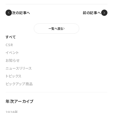
ニュース
鉄道車両部品関連に関して
車体・艤装部品
(モビリティソリューション事業)
次の記事へ
前の記事へ
設備関連機器・装置
ユニバーサルジョイント／セーフティーフィット®／熱交換
採用情報
その他
器に関して
一覧へ戻る
(インダストリアルマシナリ事業)
DPU
すべて
その他
サイトマップ
CSR
インダストリアルマシナリ事業
新卒採用に関して
資料ダウンロード
イベント
キャリア採用に関して
ユニバーサルジョイント
個人情報の取扱いについて
お知らせ
事例/製品紹介
ニュースリリース
EN
JP
CN
アフターサービスへの取り組み
トピックス
新たな取り組み
ピックアップ商品
熱交換器
年次アーカイブ
事例/製品紹介
アフターサービスへの取り組み
2026年