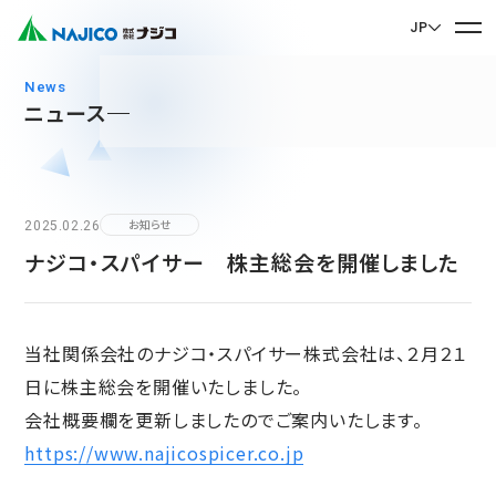
JP
EN English
news
ニュース
JP 日本語
ホーム
CN 中文
会社案内
2025.02.26
お知らせ
ナジコ・スパイサー 株主総会を開催しました
会社案内 TOP
事業紹介
社長メッセージ
事業紹介 TOP
会社概要
当社関係会社のナジコ・スパイサー株式会社は、２月２１
サステナビリティ
企業理念
モビリティソリューション事業
日に株主総会を開催いたしました。
サステナビリティ TOP
沿革
台車関連部品
会社概要欄を更新しましたのでご案内いたします。
お問い合わせ
拠点・グループ会社
https://www.najicospicer.co.jp
CSR
ディーゼル車両用部品
90周年記念楽曲「そして輝ける未来へ」
お問い合わせ TOP
SDGs
運転室・客室設備関連部品