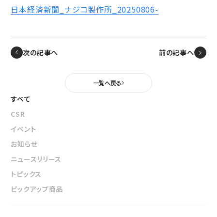
ニュース
日本経済新聞_ナジコ製作所_20250806-
鉄道車両部品関連に関して
車体・艤装部品
(モビリティソリューション事業)
設備関連機器・装置
ユニバーサルジョイント／セーフティーフィット®／熱交換
採用情報
その他
器に関して
次の記事へ
前の記事へ
(インダストリアルマシナリ事業)
DPU
その他
サイトマップ
一覧へ戻る
インダストリアルマシナリ事業
新卒採用に関して
資料ダウンロード
すべて
キャリア採用に関して
ユニバーサルジョイント
個人情報の取扱いについて
CSR
事例/製品紹介
イベント
EN
JP
CN
アフターサービスへの取り組み
お知らせ
新たな取り組み
ニュースリリース
トピックス
熱交換器
ピックアップ商品
事例/製品紹介
アフターサービスへの取り組み