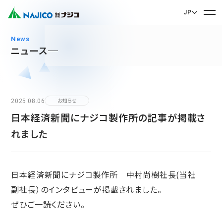
JP
EN English
news
ニュース
JP 日本語
ホーム
CN 中文
会社案内
2025.08.06
お知らせ
日本経済新聞にナジコ製作所の記事が掲載さ
会社案内 TOP
事業紹介
れました
社長メッセージ
事業紹介 TOP
会社概要
サステナビリティ
企業理念
モビリティソリューション事業
日本経済新聞にナジコ製作所 中村尚樹社長(当社
サステナビリティ TOP
沿革
台車関連部品
副社長）のインタビューが掲載されました。
お問い合わせ
拠点・グループ会社
CSR
ディーゼル車両用部品
ぜひご一読ください。
90周年記念楽曲「そして輝ける未来へ」
お問い合わせ TOP
SDGs
運転室・客室設備関連部品