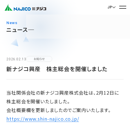
JP
EN English
news
ニュース
JP 日本語
ホーム
CN 中文
会社案内
2026.02.13
お知らせ
新ナジコ興産 株主総会を開催しました
会社案内 TOP
事業紹介
社長メッセージ
事業紹介 TOP
会社概要
当社関係会社の新ナジコ興産株式会社は、2月12日に
サステナビリティ
企業理念
モビリティソリューション事業
株主総会を開催いたしました。
サステナビリティ TOP
沿革
台車関連部品
会社概要欄を更新しましたのでご案内いたします。
お問い合わせ
拠点・グループ会社
https://www.shin-najico.co.jp/
CSR
ディーゼル車両用部品
90周年記念楽曲「そして輝ける未来へ」
お問い合わせ TOP
SDGs
運転室・客室設備関連部品