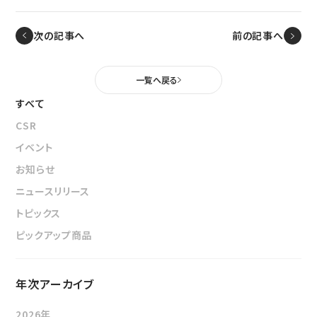
ニュース
鉄道車両部品関連に関して
車体・艤装部品
(モビリティソリューション事業)
次の記事へ
前の記事へ
設備関連機器・装置
ユニバーサルジョイント／セーフティーフィット®／熱交換
採用情報
その他
器に関して
一覧へ戻る
(インダストリアルマシナリ事業)
DPU
すべて
その他
サイトマップ
CSR
インダストリアルマシナリ事業
新卒採用に関して
資料ダウンロード
イベント
キャリア採用に関して
ユニバーサルジョイント
個人情報の取扱いについて
お知らせ
事例/製品紹介
ニュースリリース
EN
JP
CN
アフターサービスへの取り組み
トピックス
新たな取り組み
ピックアップ商品
熱交換器
年次アーカイブ
事例/製品紹介
アフターサービスへの取り組み
2026年