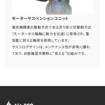
ニュース
鉄道車両部品関連に関して
車体・艤装部品
(モビリティソリューション事業)
設備関連機器・装置
モーターサスペンションユニット
ユニバーサルジョイント／セーフティーフィット®／熱交換
採用情報
その他
器に関して
電気機関車の駆動方式である吊り掛け式駆動方式
(インダストリアルマシナリ事業)
DPU
（モーターから輪軸に動力を伝達）に使用され、重
その他
サイトマップ
加重に耐える軸受を使用しています。
インダストリアルマシナリ事業
新卒採用に関して
資料ダウンロード
サスコロデザインは、メンテナンス性が非常に優れ
キャリア採用に関して
ユニバーサルジョイント
個人情報の取扱いについて
ており、状態確認作業時に“見える”仕組みです。
事例/製品紹介
EN
JP
CN
アフターサービスへの取り組み
新たな取り組み
熱交換器
事例/製品紹介
アフターサービスへの取り組み