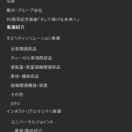
沿革
拠点・グループ会社
90周年記念楽曲
「そして輝ける未来へ」
事業紹介
モビリティソリューション事業
台車関連部品
ディーゼル車両用部品
運転室・客室設備関連部品
車体・艤装部品
設備関連機器・装置
その他
DPU
インダストリアルマシナリ事業
ユニバーサルジョイント
事例/製品紹介