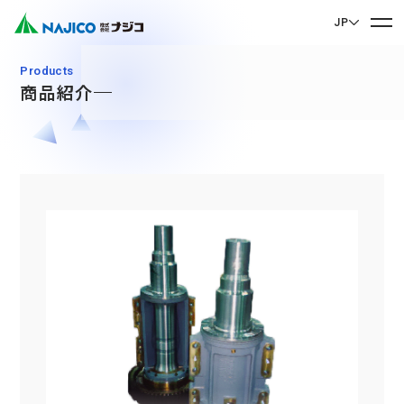
JP
EN English
Products
商品紹介
JP 日本語
ホーム
CN 中文
会社案内
会社案内 TOP
事業紹介
社長メッセージ
事業紹介 TOP
会社概要
サステナビリティ
企業理念
モビリティソリューション事業
サステナビリティ TOP
沿革
台車関連部品
お問い合わせ
拠点・グループ会社
CSR
ディーゼル車両用部品
90周年記念楽曲「そして輝ける未来へ」
お問い合わせ TOP
SDGs
運転室・客室設備関連部品