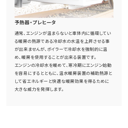
ニュース
鉄道車両部品関連に関して
車体・艤装部品
(モビリティソリューション事業)
設備関連機器・装置
予熱器・プレヒータ
ユニバーサルジョイント／セーフティーフィット®／熱交換
採用情報
その他
器に関して
通常、エンジンが温まらないと車体内に循環してい
(インダストリアルマシナリ事業)
DPU
る暖房の熱源である冷却水の水温を上昇させる事
その他
サイトマップ
が出来ませんが、ボイラーで冷却水を強制的に温
インダストリアルマシナリ事業
新卒採用に関して
資料ダウンロード
め、暖房を使用することが出来る装置です。
キャリア採用に関して
ユニバーサルジョイント
個人情報の取扱いについて
エンジンの冷却水を暖めて、寒冷期にエンジン始動
を容易にするとともに、温水暖房装置の補助熱源と
事例/製品紹介
EN
JP
CN
して省エネルギーと快適な暖房効果を得るために
アフターサービスへの取り組み
大きな威力を発揮します。
新たな取り組み
熱交換器
事例/製品紹介
アフターサービスへの取り組み