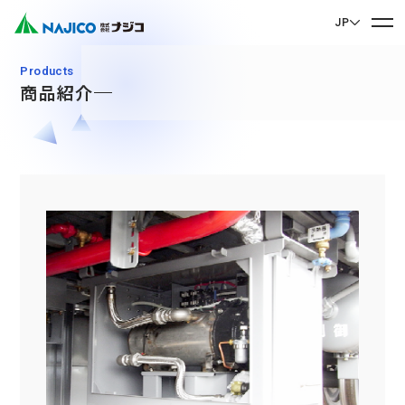
JP
EN English
Products
商品紹介
JP 日本語
ホーム
CN 中文
会社案内
会社案内 TOP
事業紹介
社長メッセージ
事業紹介 TOP
会社概要
サステナビリティ
企業理念
モビリティソリューション事業
サステナビリティ TOP
沿革
台車関連部品
お問い合わせ
拠点・グループ会社
CSR
ディーゼル車両用部品
90周年記念楽曲「そして輝ける未来へ」
お問い合わせ TOP
SDGs
運転室・客室設備関連部品