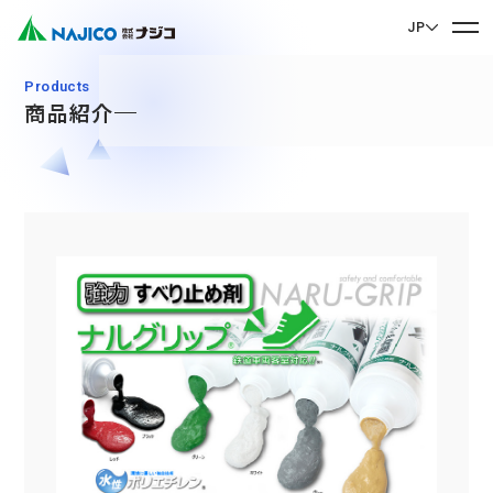
JP
EN English
Products
商品紹介
JP 日本語
ホーム
CN 中文
会社案内
会社案内 TOP
事業紹介
社長メッセージ
事業紹介 TOP
会社概要
サステナビリティ
企業理念
モビリティソリューション事業
サステナビリティ TOP
沿革
台車関連部品
お問い合わせ
拠点・グループ会社
CSR
ディーゼル車両用部品
90周年記念楽曲「そして輝ける未来へ」
お問い合わせ TOP
SDGs
運転室・客室設備関連部品