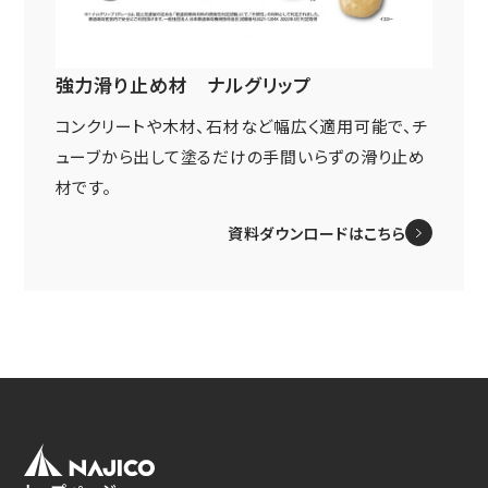
ニュース
鉄道車両部品関連に関して
車体・艤装部品
(モビリティソリューション事業)
設備関連機器・装置
強力滑り止め材 ナルグリップ
ユニバーサルジョイント／セーフティーフィット®／熱交換
採用情報
その他
器に関して
コンクリートや木材、石材など幅広く適用可能で、チ
(インダストリアルマシナリ事業)
DPU
ューブから出して塗るだけの手間いらずの滑り止め
その他
サイトマップ
材です。
インダストリアルマシナリ事業
新卒採用に関して
資料ダウンロード
キャリア採用に関して
資料ダウンロードはこちら
ユニバーサルジョイント
個人情報の取扱いについて
事例/製品紹介
EN
JP
CN
アフターサービスへの取り組み
新たな取り組み
熱交換器
事例/製品紹介
アフターサービスへの取り組み